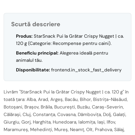
Scurtă descriere
Produs:
StarSnack Pui la Grătar Crispy Nugget | ca.
120 g (Categorie: Recompense pentru caini).
Beneficiu principal:
Alegerea ideală pentru
animalul tău.
Disponibilitate:
frontend.in_stock_fast_delivery
Livrăm "StarSnack Pui la Grătar Crispy Nugget | ca. 120 g" în
toată țara: Alba, Arad, Argeș, Bacău, Bihor, Bistrița-Năsăud,
Botoșani, Brașov, Brăila, București, Buzău, Caraș-Severin,
Călărași, Cluj, Constanța, Covasna, Dâmbovița, Dolj, Galați,
Giurgiu, Gorj, Harghita, Hunedoara, Ialomița, Iași, Ilfov,
Maramureș, Mehedinți, Mureș, Neamț, Olt, Prahova, Sălaj,