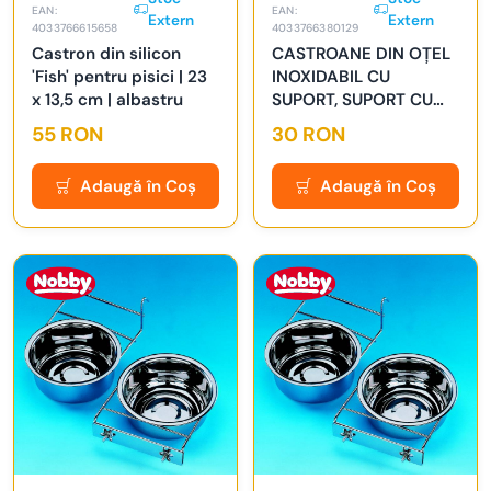
EAN:
EAN:
Extern
Extern
4033766615658
4033766380129
Castron din silicon
CASTROANE DIN OȚEL
'Fish' pentru pisici | 23
INOXIDABIL CU
x 13,5 cm | albastru
SUPORT, SUPORT CU
CÂrlig 13,0 CM 0,60 L
55 RON
30 RON
Adaugă în Coș
Adaugă în Coș