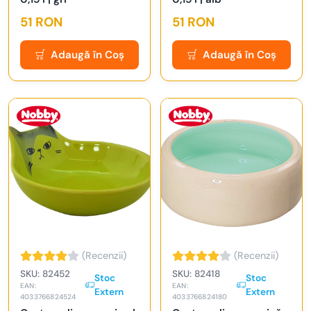
51 RON
51 RON
Adaugă în Coș
Adaugă în Coș
(Recenzii)
(Recenzii)
SKU: 82452
SKU: 82418
Stoc
Stoc
EAN:
EAN:
Extern
Extern
4033766824524
4033766824180