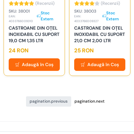
(Recenzii)
(Recenzii)
SKU: 38001
SKU: 38003
Stoc
Stoc
EAN:
EAN:
Extern
Extern
4033766009310
4033766009327
CASTROANE DIN OȚEL
CASTROANE DIN OȚEL
INOXIDABIL CU SUPORT
INOXIDABIL CU SUPORT
19,0 CM 1,35 LTR
21,0 CM 2,00 LTR
24 RON
25 RON
Adaugă în Coș
Adaugă în Coș
pagination.previous
pagination.next