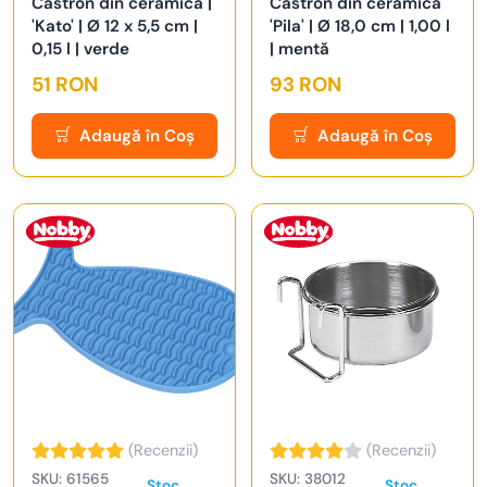
Castron din ceramica |
Castron din ceramică
'Kato' | Ø 12 x 5,5 cm |
'Pila' | Ø 18,0 cm | 1,00 l
0,15 l | verde
| mentă
51 RON
93 RON
Adaugă în Coș
Adaugă în Coș
(Recenzii)
(Recenzii)
SKU: 61565
SKU: 38012
Stoc
Stoc