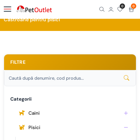
0
0
Acasă
Magazin
Castroane pentru pisici
Castroane pentru pisici
FILTRE
Categorii
Caini
Pisici