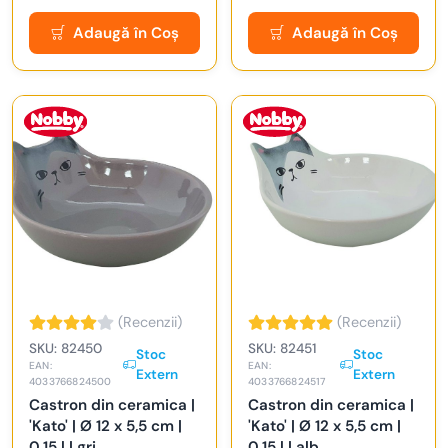
Adaugă în Coș
Adaugă în Coș
(Recenzii)
(Recenzii)
SKU: 82450
SKU: 82451
Stoc
Stoc
EAN:
EAN:
Extern
Extern
4033766824500
4033766824517
Castron din ceramica |
Castron din ceramica |
'Kato' | Ø 12 x 5,5 cm |
'Kato' | Ø 12 x 5,5 cm |
0,15 l | gri
0,15 l | alb