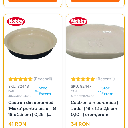
(Recenzii)
(Recenzii)
SKU: 82443
SKU: 82447
Stoc
Stoc
EAN:
EAN:
Extern
Extern
4033766824432
4033766824470
Castron din ceramică
Castron din ceramica |
'Miska' pentru pisici | Ø
'Jada' | 16 x 12 x 2,5 cm |
16 x 2,5 cm | 0,25 l |
0,10 l | crem/crem
negru/crem
41 RON
34 RON