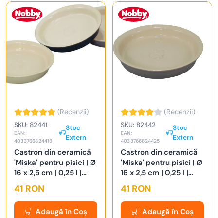
(Recenzii)
(Recenzii)
SKU: 82441
SKU: 82442
Stoc
Stoc
EAN:
EAN:
Extern
Extern
4033766824418
4033766824425
Castron din ceramică
Castron din ceramică
'Miska' pentru pisici | Ø
'Miska' pentru pisici | Ø
16 x 2,5 cm | 0,25 l |
16 x 2,5 cm | 0,25 l |
crem
gri/crem
41 RON
41 RON
Adaugă în Coș
Adaugă în Coș