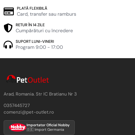
PLATĂ FLEXIBILĂ
Card, transfer sau ramburs
RETUR ÎN 14 ZILE
Cumpărături cu încredere
SUPORT LUNI-VINERI
Program 9:00 - 17:00
Arad, Romania. Str IC Bratianu Nr 3
0357445727
comenzi@pet-outlet.ro
Importator Oficial Nobby
🇩🇪 Import Germania