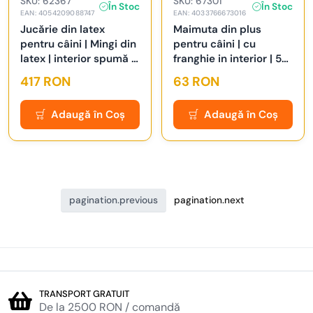
SKU: 62367
SKU: 67301
În Stoc
În Stoc
EAN: 4054209088747
EAN: 4033766673016
Jucărie din latex
Maimuta din plus
pentru câini | Mingi din
pentru câini | cu
latex | interior spumă |
franghie in interior | 55
Display 24 buc. | Ø 6-7
CM
417 RON
63 RON
cm
Adaugă în Coș
Adaugă în Coș
pagination.previous
pagination.next
TRANSPORT GRATUIT
De la 2500 RON / comandă