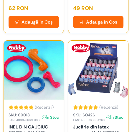
CM
62 RON
49 RON
Adaugă în Coș
Adaugă în Coș
(Recenzii)
(Recenzii)
SKU: 69013
SKU: 60426
În Stoc
În Stoc
EAN: 4033766690136
EAN: 4033766604263
INEL DIN CAUCIUC
Jucărie din latex