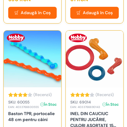
Adaugă în Coș
Adaugă în Coș
(Recenzii)
(Recenzii)
SKU: 60055
SKU: 69014
În Stoc
În Stoc
EAN: 4033766600555
EAN: 4033766690143
Baston TPR, portocalie
INEL DIN CAUCIUC
48 cm pentru câini
PENTRU JUCĂRIE,
CULORI ASORTATE 15