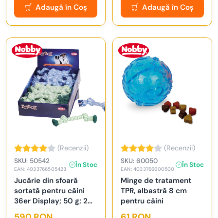
Adaugă în Coș
Adaugă în Coș
(Recenzii)
(Recenzii)
SKU: 50542
SKU: 60050
În Stoc
În Stoc
EAN: 4033766505423
EAN: 4033766600500
Jucărie din sfoară
Minge de tratament
sortată pentru câini
TPR, albastră 8 cm
36er Display; 50 g; 2
pentru câini
noduri
590 RON
61 RON