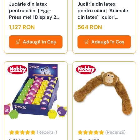
Jucărie din latex
Jucărie din latex
pentru câini | Egg-
pentru câini | 'Animale
Press me! | Display 20
din latex' | culori
buc. | 9,5 + 12,5 cm
asortate | Set 12 buc. |
1,127 RON
564 RON
12 + 14 cm
Adaugă în Coș
Adaugă în Coș
(Recenzii)
(Recenzii)