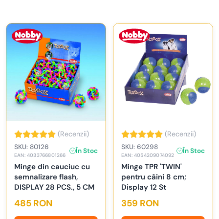
(Recenzii)
(Recenzii)
SKU: 80126
SKU: 60298
În Stoc
În Stoc
EAN: 4033766801266
EAN: 4054209074092
Minge din cauciuc cu
Minge TPR 'TWIN'
semnalizare flash,
pentru câini 8 cm;
DISPLAY 28 PCS., 5 CM
Display 12 St
485 RON
359 RON