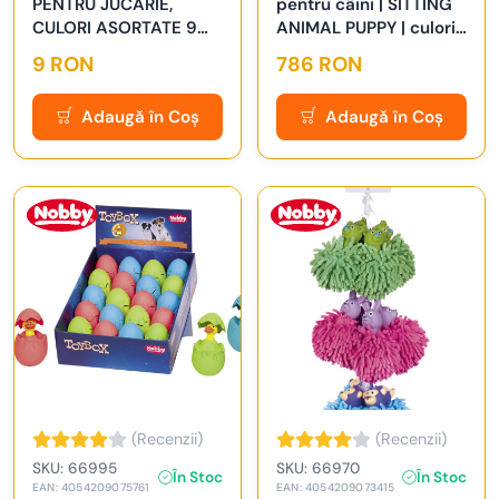
PENTRU JUCĂRIE,
pentru câini | SITTING
CULORI ASORTATE 9
ANIMAL PUPPY | culori
CM
asortate | Display 36
9 RON
786 RON
buc. | 6,5-7,5 cm
Adaugă în Coș
Adaugă în Coș
(Recenzii)
(Recenzii)
SKU: 66995
SKU: 66970
În Stoc
În Stoc
EAN: 4054209075761
EAN: 4054209073415