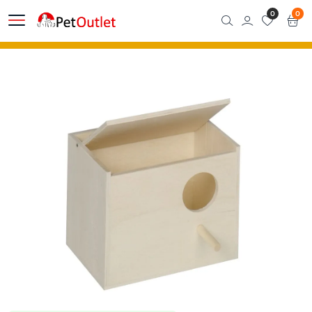
0
0
Acasă
Magazin
Cuib pentru păsări exotice | 15 x 11 x 12 cm | gaura intrare dreapta