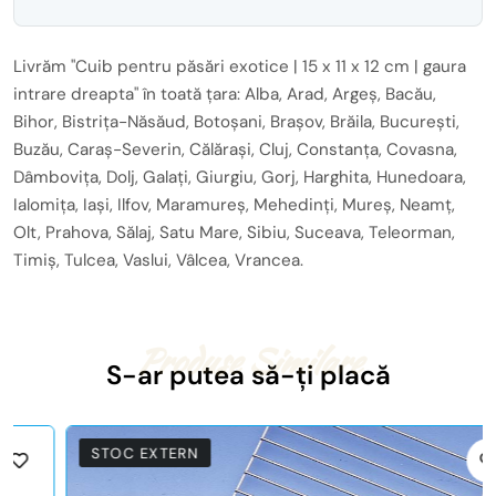
Livrăm "Cuib pentru păsări exotice | 15 x 11 x 12 cm | gaura
intrare dreapta" în toată țara: Alba, Arad, Argeș, Bacău,
Bihor, Bistrița-Năsăud, Botoșani, Brașov, Brăila, București,
Buzău, Caraș-Severin, Călărași, Cluj, Constanța, Covasna,
Dâmbovița, Dolj, Galați, Giurgiu, Gorj, Harghita, Hunedoara,
Ialomița, Iași, Ilfov, Maramureș, Mehedinți, Mureș, Neamț,
Olt, Prahova, Sălaj, Satu Mare, Sibiu, Suceava, Teleorman,
Timiș, Tulcea, Vaslui, Vâlcea, Vrancea.
Produse Similare
S-ar putea să-ți placă
STOC EXTERN