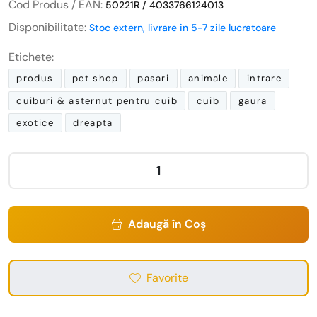
Cod Produs / EAN:
50221R / 4033766124013
Disponibilitate:
Stoc extern, livrare in 5-7 zile lucratoare
Etichete:
produs
pet shop
pasari
animale
intrare
cuiburi & asternut pentru cuib
cuib
gaura
exotice
dreapta
Adaugă în Coș
Favorite